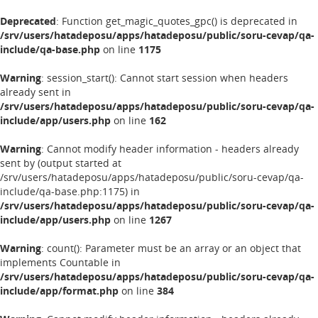
Deprecated
: Function get_magic_quotes_gpc() is deprecated in
/srv/users/hatadeposu/apps/hatadeposu/public/soru-cevap/qa-
include/qa-base.php
on line
1175
Warning
: session_start(): Cannot start session when headers
already sent in
/srv/users/hatadeposu/apps/hatadeposu/public/soru-cevap/qa-
include/app/users.php
on line
162
Warning
: Cannot modify header information - headers already
sent by (output started at
/srv/users/hatadeposu/apps/hatadeposu/public/soru-cevap/qa-
include/qa-base.php:1175) in
/srv/users/hatadeposu/apps/hatadeposu/public/soru-cevap/qa-
include/app/users.php
on line
1267
Warning
: count(): Parameter must be an array or an object that
implements Countable in
/srv/users/hatadeposu/apps/hatadeposu/public/soru-cevap/qa-
include/app/format.php
on line
384