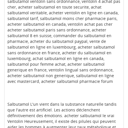
salbutamol ventolin sans ordonnance, ventolin 4 achat pas
cher, acheter salbutamol en toute securite, achat
salbutamol veritable, acheter ventolin en ligne en canada,
salbutamol tarif, salbutamol moins cher pharmacie paris,
acheter salbutamol en canada, ventolin achat pas cher
acheter salbutamol paris sans ordonnance, acheter
salbutamol 8 en suisse, commander du salbutamol en
pharmacie, acheter du salbutamol paypal, vente de
salbutamol en ligne en luxembourg, acheter salbutamol
sans ordonnance en france, acheter du salbutamol en
luxembourg, achat salbutamol en ligne en canada,
salbutamol pour femme achat, acheter salbutamol
generique en france, ventolin lingual sans ordonnance,
acheter salbutamol non generique, salbutamol en ligne
avec mastercard, acheter salbutamol pharmacie forum
Salbutamol L'un vient dans la substance naturelle tandis
que l'autre est artificiel. Les actions déclenchent
définitivement des émotions. acheter salbutamol le vrai
Ventolin Heureusement, il existe des pilules qui peuvent
aider les hommes à augmenter leur taux métabolique et