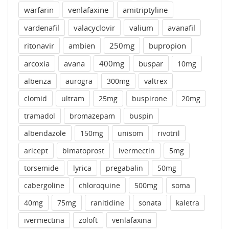
warfarin
venlafaxine
amitriptyline
vardenafil
valacyclovir
valium
avanafil
ritonavir
ambien
250mg
bupropion
arcoxia
avana
400mg
buspar
10mg
albenza
aurogra
300mg
valtrex
clomid
ultram
25mg
buspirone
20mg
tramadol
bromazepam
buspin
albendazole
150mg
unisom
rivotril
aricept
bimatoprost
ivermectin
5mg
torsemide
lyrica
pregabalin
50mg
cabergoline
chloroquine
500mg
soma
40mg
75mg
ranitidine
sonata
kaletra
ivermectina
zoloft
venlafaxina