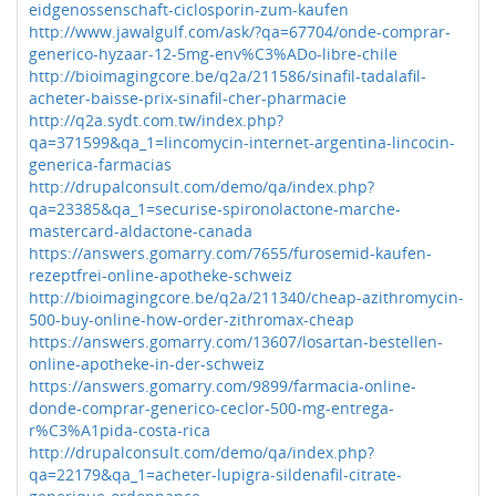
eidgenossenschaft-ciclosporin-zum-kaufen
http://www.jawalgulf.com/ask/?qa=67704/onde-comprar-
generico-hyzaar-12-5mg-env%C3%ADo-libre-chile
http://bioimagingcore.be/q2a/211586/sinafil-tadalafil-
acheter-baisse-prix-sinafil-cher-pharmacie
http://q2a.sydt.com.tw/index.php?
qa=371599&qa_1=lincomycin-internet-argentina-lincocin-
generica-farmacias
http://drupalconsult.com/demo/qa/index.php?
qa=23385&qa_1=securise-spironolactone-marche-
mastercard-aldactone-canada
https://answers.gomarry.com/7655/furosemid-kaufen-
rezeptfrei-online-apotheke-schweiz
http://bioimagingcore.be/q2a/211340/cheap-azithromycin-
500-buy-online-how-order-zithromax-cheap
https://answers.gomarry.com/13607/losartan-bestellen-
online-apotheke-in-der-schweiz
https://answers.gomarry.com/9899/farmacia-online-
donde-comprar-generico-ceclor-500-mg-entrega-
r%C3%A1pida-costa-rica
http://drupalconsult.com/demo/qa/index.php?
qa=22179&qa_1=acheter-lupigra-sildenafil-citrate-