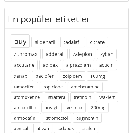
En popüler etiketler
buy
sildenafil
tadalafil
citrate
zithromax
adderall
zaleplon
zyban
accutane
adipex
alprazolam
acticin
xanax
baclofen
zolpidem
100mg
tamoxifen
zopiclone
amphetamine
atomoxetine
strattera
tretinoin
waklert
amoxicillin
artvigil
vermox
200mg
armodafinil
stromectol
augmentin
xenical
ativan
tadapox
aralen