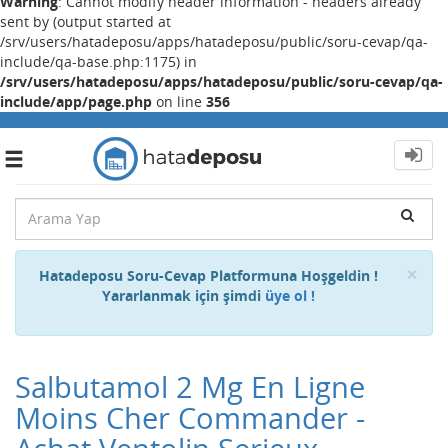
Warning
: Cannot modify header information - headers already
sent by (output started at
/srv/users/hatadeposu/apps/hatadeposu/public/soru-cevap/qa-
include/qa-base.php:1175) in
/srv/users/hatadeposu/apps/hatadeposu/public/soru-cevap/qa-
include/app/page.php
on line
356
Toggle
navigation
Cl
×
Hatadeposu Soru-Cevap Platformuna Hoşgeldin !
Yararlanmak için şimdi
üye ol !
Salbutamol 2 Mg En Ligne
Moins Cher Commander -