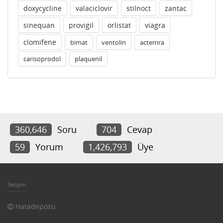
doxycycline
valaciclovir
stilnoct
zantac
sinequan
provigil
orlistat
viagra
clomifene
bimat
ventolin
actemra
carisoprodol
plaquenil
360,646
Soru
704
Cevap
59
Yorum
1,426,793
Üye
İletişim
Hatadeposu