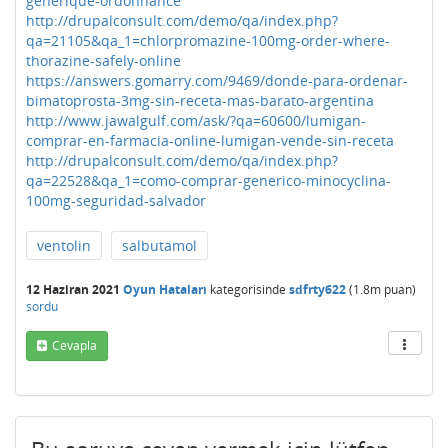
generique-ordonnance
http://drupalconsult.com/demo/qa/index.php?
qa=21105&qa_1=chlorpromazine-100mg-order-where-
thorazine-safely-online
https://answers.gomarry.com/9469/donde-para-ordenar-
bimatoprosta-3mg-sin-receta-mas-barato-argentina
http://www.jawalgulf.com/ask/?qa=60600/lumigan-
comprar-en-farmacia-online-lumigan-vende-sin-receta
http://drupalconsult.com/demo/qa/index.php?
qa=22528&qa_1=como-comprar-generico-minocyclina-
100mg-seguridad-salvador
ventolin
salbutamol
12 Haziran 2021
Oyun Hataları
kategorisinde
sdfrty622
(
1.8m
puan)
sordu
Cevapla