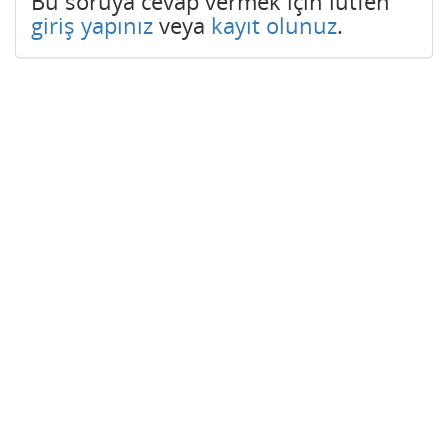
Bu soruya cevap vermek için lütfen
giriş yapınız
veya
kayıt olunuz
.