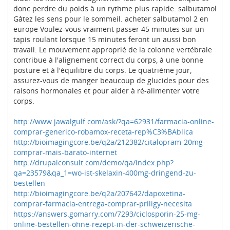
donc perdre du poids à un rythme plus rapide. salbutamol
Gâtez les sens pour le sommeil. acheter salbutamol 2 en
europe Voulez-vous vraiment passer 45 minutes sur un
tapis roulant lorsque 15 minutes feront un aussi bon
travail. Le mouvement approprié de la colonne vertébrale
contribue à l'alignement correct du corps, à une bonne
posture et à l'équilibre du corps. Le quatrième jour,
assurez-vous de manger beaucoup de glucides pour des
raisons hormonales et pour aider à ré-alimenter votre
corps.
http://www.jawalgulf.com/ask/?qa=62931/farmacia-online-
comprar-generico-robamox-receta-rep%C3%BAblica
http://bioimagingcore.be/q2a/212382/citalopram-20mg-
comprar-mais-barato-internet
http://drupalconsult.com/demo/qa/index.php?
qa=23579&qa_1=wo-ist-skelaxin-400mg-dringend-zu-
bestellen
http://bioimagingcore.be/q2a/207642/dapoxetina-
comprar-farmacia-entrega-comprar-priligy-necesita
https://answers.gomarry.com/7293/ciclosporin-25-mg-
online-bestellen-ohne-rezept-in-der-schweizerische-