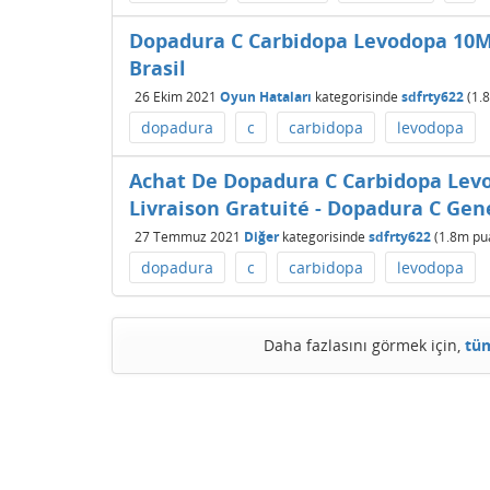
Dopadura C Carbidopa Levodopa 10M
Brasil
26 Ekim 2021
Oyun Hataları
kategorisinde
sdfrty622
(
1.
dopadura
c
carbidopa
levodopa
Achat De Dopadura C Carbidopa Lev
Livraison Gratuité - Dopadura C Ge
27 Temmuz 2021
Diğer
kategorisinde
sdfrty622
(
1.8m
pu
dopadura
c
carbidopa
levodopa
Daha fazlasını görmek için,
tüm