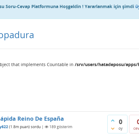
u Soru-Cevap Platformuna Hoşgeldin ! Yararlanmak için şimdi
ü
dopadura
object that implements Countable in
/srv/users/hatadeposu/apps/
ápida Reino De España
0
ty622
(
1.8m
puan)
sordu
|
189
gösterim
oy
ce