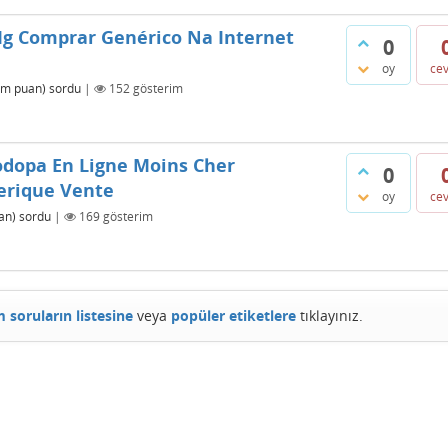
g Comprar Genérico Na Internet
0
oy
ce
8m
puan)
sordu
|
152
gösterim
odopa En Ligne Moins Cher
0
nerique Vente
oy
ce
an)
sordu
|
169
gösterim
 soruların listesine
veya
popüler etiketlere
tıklayınız.