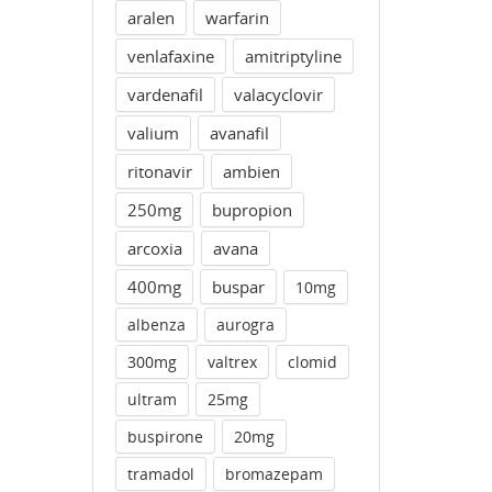
aralen
warfarin
venlafaxine
amitriptyline
vardenafil
valacyclovir
valium
avanafil
ritonavir
ambien
250mg
bupropion
arcoxia
avana
400mg
buspar
10mg
albenza
aurogra
300mg
valtrex
clomid
ultram
25mg
buspirone
20mg
tramadol
bromazepam