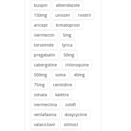
buspin
albendazole
150mg
unisom
rivotril
aricept
bimatoprost
ivermectin
5mg
torsemide
lyrica
pregabalin
50mg
cabergoline
chloroquine
500mg
soma
40mg
75mg
ranitidine
sonata
kaletra
ivermectina
zoloft
venlafaxina
doxycycline
valaciclovir
stilnoct