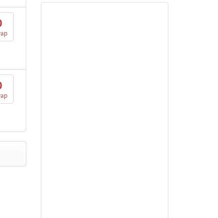
0
vap
0
vap