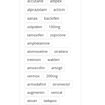
accutane
adipex
alprazolam
acticin
xanax
baclofen
zolpidem
100mg
tamoxifen
zopiclone
amphetamine
atomoxetine
strattera
tretinoin
waklert
amoxicillin
artvigil
vermox
200mg
armodafinil
stromectol
augmentin
xenical
ativan
tadapox