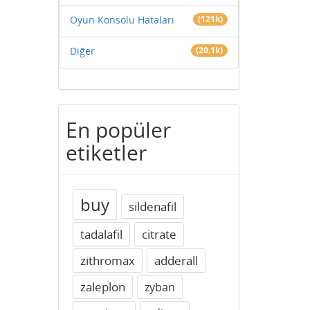
Oyun Konsolu Hataları
(121k)
Diğer
(20.1k)
En popüler
etiketler
buy
sildenafil
tadalafil
citrate
zithromax
adderall
zaleplon
zyban