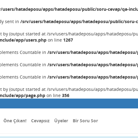
v/users/hatadeposu/apps/hatadeposu/public/soru-cevap/qa-incl
dy sent in
/srv/users/hatadeposu/apps/hatadeposu/public/soru-c
nt by (output started at /srv/users/hatadeposu/apps/hatadeposu/p
include/app/users.php
on line
1267
implements Countable in
/srv/users/hatadeposu/apps/hatadeposu/p
implements Countable in
/srv/users/hatadeposu/apps/hatadeposu/p
implements Countable in
/srv/users/hatadeposu/apps/hatadeposu/p
nt by (output started at /srv/users/hatadeposu/apps/hatadeposu/p
include/app/page.php
on line
356
Öne Çıkan!
Cevapsız
Üyeler
Bir Soru Sor