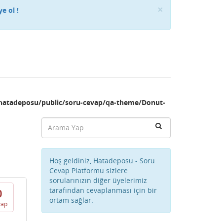
Close
×
ye ol !
hatadeposu/public/soru-cevap/qa-theme/Donut-
Hoş geldiniz, Hatadeposu - Soru
Cevap Platformu sizlere
sorularınızın diğer üyelerimiz
tarafından cevaplanması için bir
0
ortam sağlar.
vap