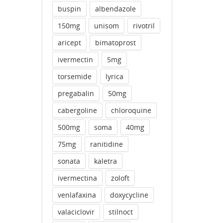
buspin
albendazole
150mg
unisom
rivotril
aricept
bimatoprost
ivermectin
5mg
torsemide
lyrica
pregabalin
50mg
cabergoline
chloroquine
500mg
soma
40mg
75mg
ranitidine
sonata
kaletra
ivermectina
zoloft
venlafaxina
doxycycline
valaciclovir
stilnoct