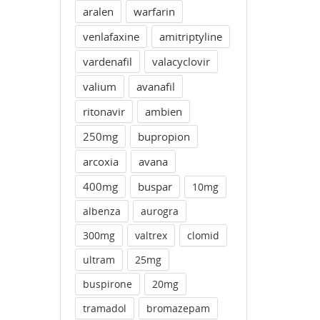
aralen
warfarin
venlafaxine
amitriptyline
vardenafil
valacyclovir
valium
avanafil
ritonavir
ambien
250mg
bupropion
arcoxia
avana
400mg
buspar
10mg
albenza
aurogra
300mg
valtrex
clomid
ultram
25mg
buspirone
20mg
tramadol
bromazepam