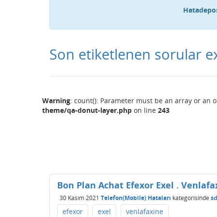
Hatadepos
Son etiketlenen sorular e
Warning
: count(): Parameter must be an array or an 
theme/qa-donut-layer.php
on line
243
Bon Plan Achat Efexor Exel . Venlafa
30 Kasım 2021
Telefon(Mobile) Hataları
kategorisinde
sd
efexor
exel
venlafaxine