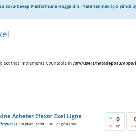
u Soru-Cevap Platformuna Hoşgeldin ! Yararlanmak için şimdi
ü
xel
object that implements Countable in
/srv/users/hatadeposu/apps/
xine Acheter Efexor Exel Ligne
0
frty622
(
1.8m
puan)
sordu
|
127
gösterim
oy
ce