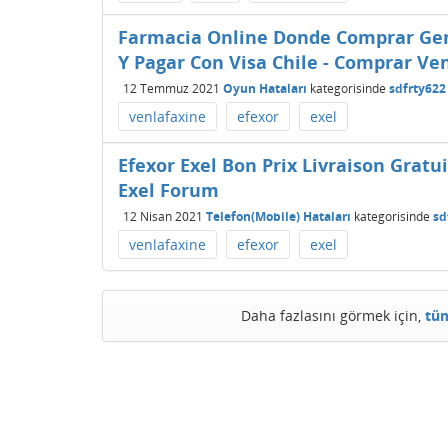
Farmacia Online Donde Comprar Gene
Y Pagar Con Visa Chile - Comprar Ve
12 Temmuz 2021
Oyun Hataları
kategorisinde
sdfrty622
venlafaxine
efexor
exel
Efexor Exel Bon Prix Livraison Grat
Exel Forum
12 Nisan 2021
Telefon(Mobile) Hataları
kategorisinde
sd
venlafaxine
efexor
exel
Daha fazlasını görmek için,
tüm