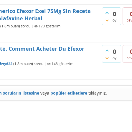
rico Efexor Exel 75Mg Sin Receta
0
nlafaxine Herbal
oy
ce
(
1.8m
puan)
sordu
|
170
gösterim
uité. Comment Acheter Du Efexor
0
oy
ce
frty622
(
1.8m
puan)
sordu
|
148
gösterim
 soruların listesine
veya
popüler etiketlere
tıklayınız.