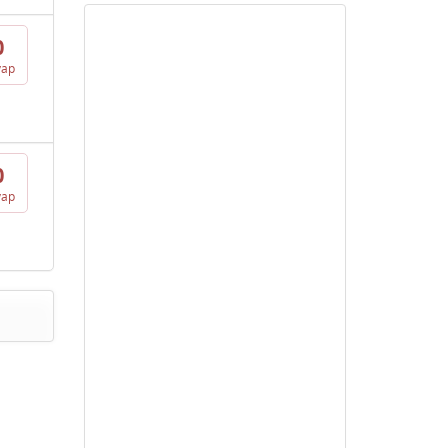
0
vap
0
vap