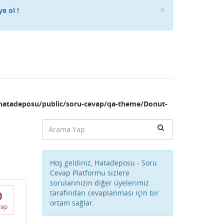
Close
×
ye ol !
hatadeposu/public/soru-cevap/qa-theme/Donut-
Hoş geldiniz, Hatadeposu - Soru
Cevap Platformu sizlere
sorularınızın diğer üyelerimiz
tarafından cevaplanması için bir
0
ortam sağlar.
vap