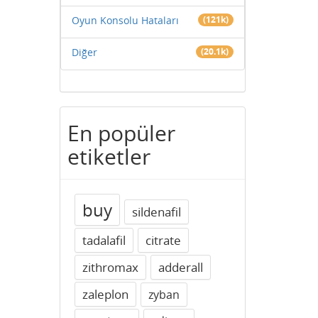
Oyun Konsolu Hataları
(121k)
Diğer
(20.1k)
En popüler
etiketler
buy
sildenafil
tadalafil
citrate
zithromax
adderall
zaleplon
zyban