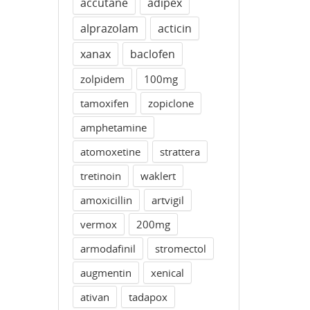
accutane
adipex
alprazolam
acticin
xanax
baclofen
zolpidem
100mg
tamoxifen
zopiclone
amphetamine
atomoxetine
strattera
tretinoin
waklert
amoxicillin
artvigil
vermox
200mg
armodafinil
stromectol
augmentin
xenical
ativan
tadapox