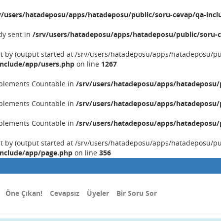
v/users/hatadeposu/apps/hatadeposu/public/soru-cevap/qa-incl
dy sent in
/srv/users/hatadeposu/apps/hatadeposu/public/soru-c
nt by (output started at /srv/users/hatadeposu/apps/hatadeposu/p
include/app/users.php
on line
1267
implements Countable in
/srv/users/hatadeposu/apps/hatadeposu/p
implements Countable in
/srv/users/hatadeposu/apps/hatadeposu/p
implements Countable in
/srv/users/hatadeposu/apps/hatadeposu/p
nt by (output started at /srv/users/hatadeposu/apps/hatadeposu/p
include/app/page.php
on line
356
Öne Çıkan!
Cevapsız
Üyeler
Bir Soru Sor