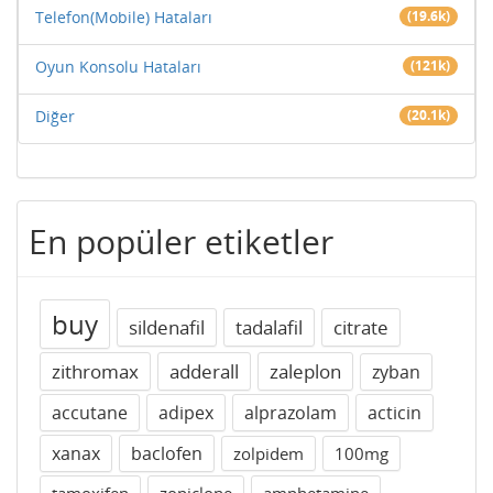
Telefon(Mobile) Hataları
(19.6k)
Oyun Konsolu Hataları
(121k)
Diğer
(20.1k)
En popüler etiketler
buy
sildenafil
tadalafil
citrate
zithromax
adderall
zaleplon
zyban
accutane
adipex
alprazolam
acticin
xanax
baclofen
zolpidem
100mg