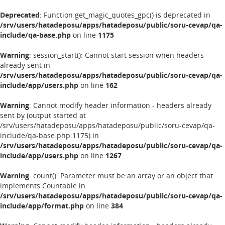
Deprecated
: Function get_magic_quotes_gpc() is deprecated in
/srv/users/hatadeposu/apps/hatadeposu/public/soru-cevap/qa-
include/qa-base.php
on line
1175
Warning
: session_start(): Cannot start session when headers
already sent in
/srv/users/hatadeposu/apps/hatadeposu/public/soru-cevap/qa-
include/app/users.php
on line
162
Warning
: Cannot modify header information - headers already
sent by (output started at
/srv/users/hatadeposu/apps/hatadeposu/public/soru-cevap/qa-
include/qa-base.php:1175) in
/srv/users/hatadeposu/apps/hatadeposu/public/soru-cevap/qa-
include/app/users.php
on line
1267
Warning
: count(): Parameter must be an array or an object that
implements Countable in
/srv/users/hatadeposu/apps/hatadeposu/public/soru-cevap/qa-
include/app/format.php
on line
384