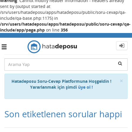
Warning
: Cannot modify header information - headers already
sent by (output started at
/srv/users/hatadeposu/apps/hatadeposu/public/soru-cevap/qa-
include/qa-base.php:1175) in
/srv/users/hatadeposu/apps/hatadeposu/public/soru-cevap/qa-
include/app/page.php
on line
356
Toggle
navigation
Cl
×
Hatadeposu Soru-Cevap Platformuna Hoşgeldin !
Yararlanmak için şimdi
üye ol !
Son etiketlenen sorular happi