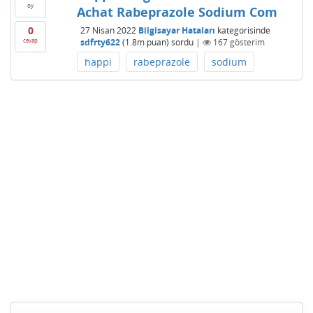
oy
Achat Rabeprazole Sodium Com
0
27 Nisan 2022
Bilgisayar Hataları
kategorisinde
cevap
sdfrty622
(
1.8m
puan)
sordu
|
167
gösterim
happi
rabeprazole
sodium