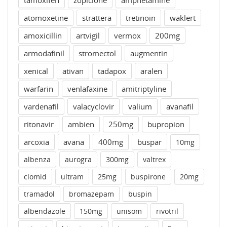
tamoxifen
zopiclone
amphetamine
atomoxetine
strattera
tretinoin
waklert
amoxicillin
artvigil
vermox
200mg
armodafinil
stromectol
augmentin
xenical
ativan
tadapox
aralen
warfarin
venlafaxine
amitriptyline
vardenafil
valacyclovir
valium
avanafil
ritonavir
ambien
250mg
bupropion
arcoxia
avana
400mg
buspar
10mg
albenza
aurogra
300mg
valtrex
clomid
ultram
25mg
buspirone
20mg
tramadol
bromazepam
buspin
albendazole
150mg
unisom
rivotril