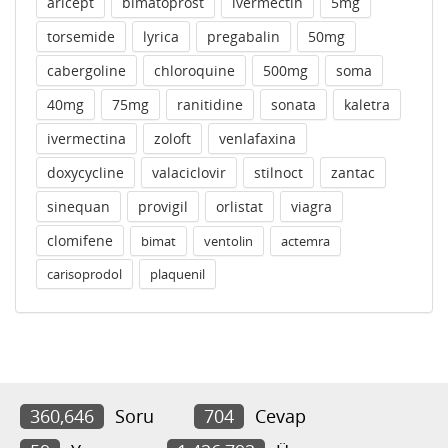
aricept
bimatoprost
ivermectin
5mg
torsemide
lyrica
pregabalin
50mg
cabergoline
chloroquine
500mg
soma
40mg
75mg
ranitidine
sonata
kaletra
ivermectina
zoloft
venlafaxina
doxycycline
valaciclovir
stilnoct
zantac
sinequan
provigil
orlistat
viagra
clomifene
bimat
ventolin
actemra
carisoprodol
plaquenil
360,646
Soru
704
Cevap