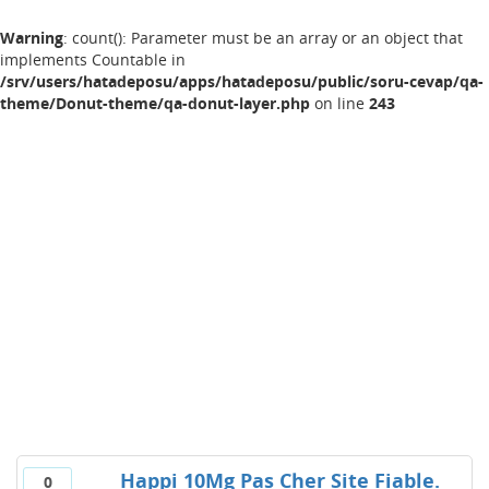
Warning
: count(): Parameter must be an array or an object that
implements Countable in
/srv/users/hatadeposu/apps/hatadeposu/public/soru-cevap/qa-
theme/Donut-theme/qa-donut-layer.php
on line
243
Happi 10Mg Pas Cher Site Fiable.
0