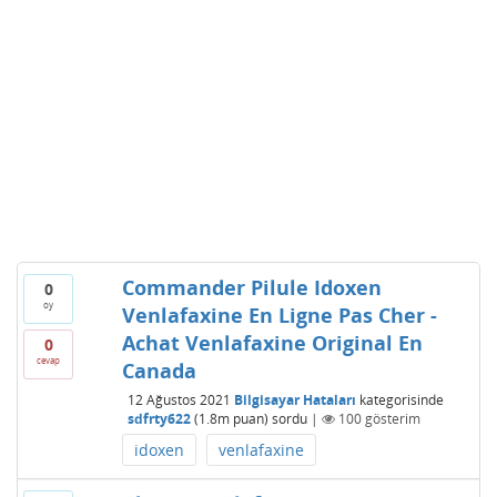
Commander Pilule Idoxen
0
oy
Venlafaxine En Ligne Pas Cher -
Achat Venlafaxine Original En
0
cevap
Canada
12 Ağustos 2021
Bilgisayar Hataları
kategorisinde
sdfrty622
(
1.8m
puan)
sordu
|
100
gösterim
idoxen
venlafaxine