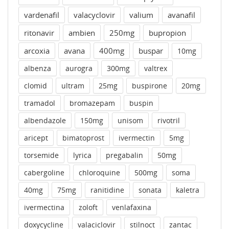
vardenafil
valacyclovir
valium
avanafil
ritonavir
ambien
250mg
bupropion
arcoxia
avana
400mg
buspar
10mg
albenza
aurogra
300mg
valtrex
clomid
ultram
25mg
buspirone
20mg
tramadol
bromazepam
buspin
albendazole
150mg
unisom
rivotril
aricept
bimatoprost
ivermectin
5mg
torsemide
lyrica
pregabalin
50mg
cabergoline
chloroquine
500mg
soma
40mg
75mg
ranitidine
sonata
kaletra
ivermectina
zoloft
venlafaxina
doxycycline
valaciclovir
stilnoct
zantac