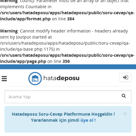
Warning
: count(): Parameter must be an array or an object that
implements Countable in
/srv/users/hatadeposu/apps/hatadeposu/public/soru-cevap/qa-
include/app/format.php
on line
384
Warning
: Cannot modify header information - headers already
sent by (output started at
/srv/users/hatadeposu/apps/hatadeposu/public/soru-cevap/qa-
include/qa-base.php:1175) in
/srv/users/hatadeposu/apps/hatadeposu/public/soru-cevap/qa-
include/app/page.php
on line
356
Toggle
navigation
Cl
×
Hatadeposu Soru-Cevap Platformuna Hoşgeldin !
Yararlanmak için şimdi
üye ol !