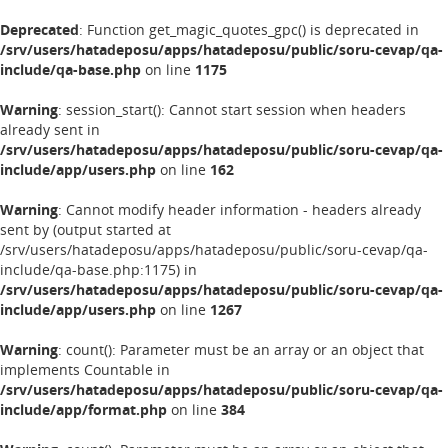
Deprecated
: Function get_magic_quotes_gpc() is deprecated in
/srv/users/hatadeposu/apps/hatadeposu/public/soru-cevap/qa-
include/qa-base.php
on line
1175
Warning
: session_start(): Cannot start session when headers
already sent in
/srv/users/hatadeposu/apps/hatadeposu/public/soru-cevap/qa-
include/app/users.php
on line
162
Warning
: Cannot modify header information - headers already
sent by (output started at
/srv/users/hatadeposu/apps/hatadeposu/public/soru-cevap/qa-
include/qa-base.php:1175) in
/srv/users/hatadeposu/apps/hatadeposu/public/soru-cevap/qa-
include/app/users.php
on line
1267
Warning
: count(): Parameter must be an array or an object that
implements Countable in
/srv/users/hatadeposu/apps/hatadeposu/public/soru-cevap/qa-
include/app/format.php
on line
384