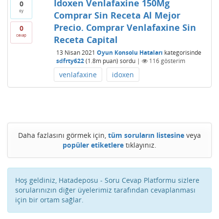
Idoxen Venlafaxine 150Mg
0
oy
Comprar Sin Receta Al Mejor
Precio. Comprar Venlafaxine Sin
0
cevap
Receta Capital
13 Nisan 2021
Oyun Konsolu Hataları
kategorisinde
sdfrty622
(
1.8m
puan)
sordu
|
116
gösterim
venlafaxine
idoxen
Daha fazlasını görmek için,
tüm soruların listesine
veya
popüler etiketlere
tıklayınız.
Hoş geldiniz, Hatadeposu - Soru Cevap Platformu sizlere
sorularınızın diğer üyelerimiz tarafından cevaplanması
için bir ortam sağlar.