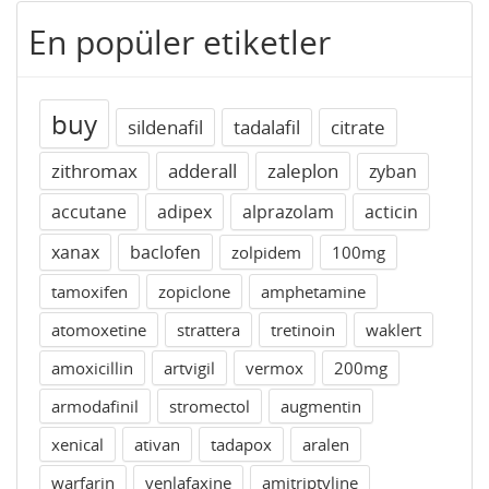
En popüler etiketler
buy
sildenafil
tadalafil
citrate
zithromax
adderall
zaleplon
zyban
accutane
adipex
alprazolam
acticin
xanax
baclofen
zolpidem
100mg
tamoxifen
zopiclone
amphetamine
atomoxetine
strattera
tretinoin
waklert
amoxicillin
artvigil
vermox
200mg
armodafinil
stromectol
augmentin
xenical
ativan
tadapox
aralen
warfarin
venlafaxine
amitriptyline