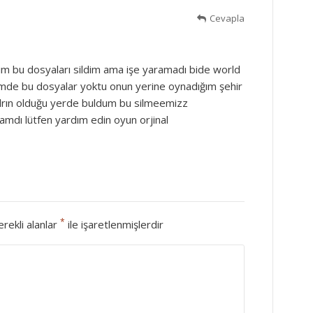
Cevapla
ım bu dosyaları sildim ama işe yaramadı bide world
ğimde bu dosyalar yoktu onun yerine oynadığım şehir
lrın olduğu yerde buldum bu silmeemizz
amdı lütfen yardım edin oyun orjinal
*
rekli alanlar
ile işaretlenmişlerdir