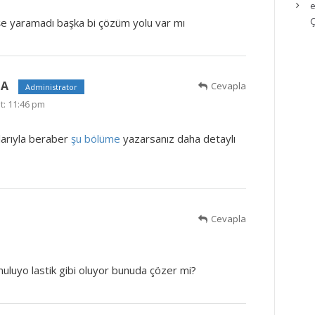
e
işe yaramadı başka bi çözüm yolu var mı
ĞA
Cevapla
Administrator
t: 11:46 pm
larıyla beraber
şu bölüme
yazarsanız daha detaylı
Cevapla
uluyo lastik gibi oluyor bunuda çözer mi?