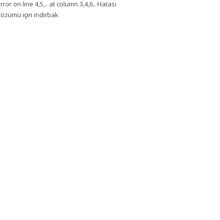
rror on line 4,5,.. at column 3,4,6.. Hatası
Çözümü
için
indirbak