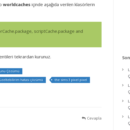
ip
worldcaches
içinde aşağıda verilen klasörlerin
rCache.package, scriptCache.package and
lentileri tekrardan kurunuz.
Son
L
runu Çözümü
Ç
düzeltebilirim hatası çözümü
the sims 3 pixel pixel
L
Ç
L
Ç
L
Cevapla
Ç