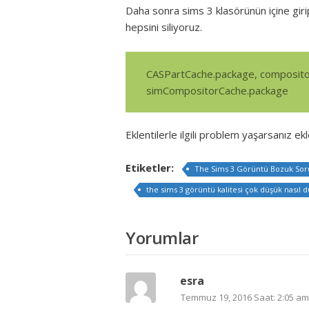
Daha sonra sims 3 klasörünün içine gir
hepsini siliyoruz.
CASPartCache.package, composito
simCompositorCache.package
Eklentilerle ilgili problem yaşarsanız ek
Etiketler:
The Sims 3 Görüntü Bozuk So
the sims 3 görüntü kalitesi çok düşük nasıl 
Yorumlar
esra
Temmuz 19, 2016 Saat: 2:05 am