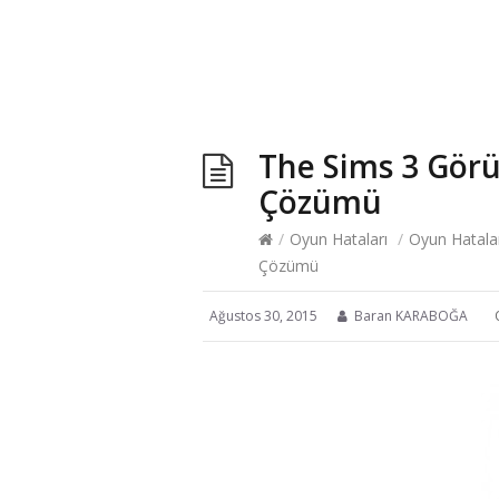
The Sims 3 Gör
Çözümü
/
Oyun Hataları
/
Oyun Hatala
Çözümü
Ağustos 30, 2015
Baran KARABOĞA