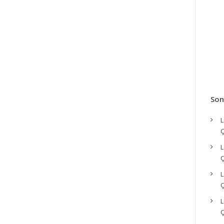
Son
L
Ç
L
Ç
L
Ç
L
Ç