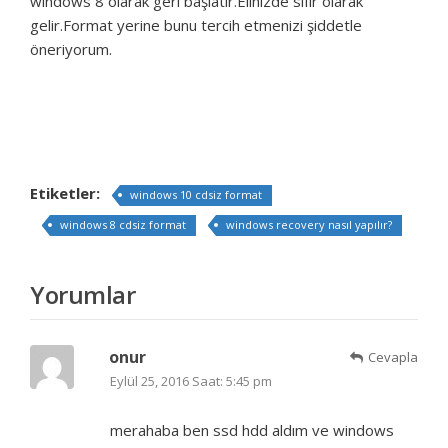
windows 8 olarak geri başlatır.Elinizde sıfır olarak
gelir.Format yerine bunu tercih etmenizi şiddetle
öneriyorum.
Etiketler:
windows 10 cdsiz format
windows 8 cdsiz format
windows recovery nasıl yapılır?
Yorumlar
onur
Cevapla
Eylül 25, 2016 Saat: 5:45 pm
merahaba ben ssd hdd aldım ve windows