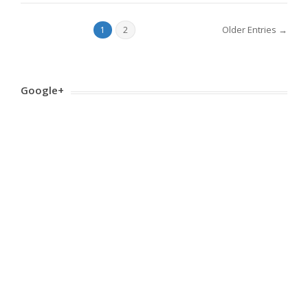
Older Entries →
1
2
Google+