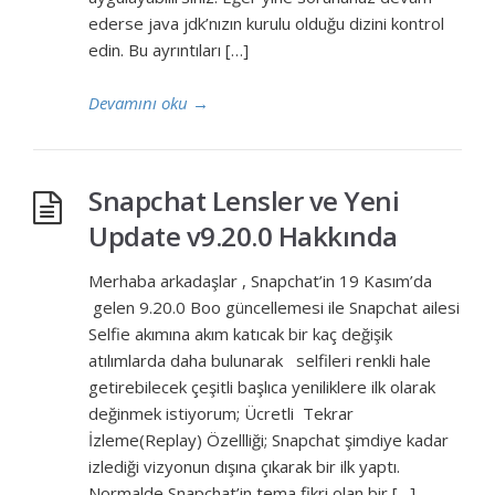
ederse java jdk’nızın kurulu olduğu dizini kontrol
edin. Bu ayrıntıları […]
Devamını oku
→
Snapchat Lensler ve Yeni
Update v9.20.0 Hakkında
Merhaba arkadaşlar , Snapchat’in 19 Kasım’da
gelen 9.20.0 Boo güncellemesi ile Snapchat ailesi
Selfie akımına akım katıcak bir kaç değişik
atılımlarda daha bulunarak selfileri renkli hale
getirebilecek çeşitli başlıca yeniliklere ilk olarak
değinmek istiyorum; Ücretli Tekrar
İzleme(Replay) Özellliği; Snapchat şimdiye kadar
izlediği vizyonun dışına çıkarak bir ilk yaptı.
Normalde Snapchat’in tema fikri olan bir […]