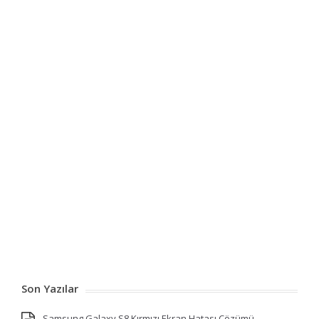
Son Yazılar
Samsung Galaxy S8 Kırmızı Ekran Hatası Çözümü