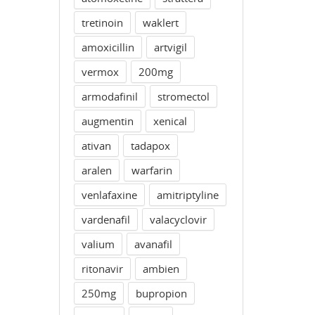
tretinoin
waklert
amoxicillin
artvigil
vermox
200mg
armodafinil
stromectol
augmentin
xenical
ativan
tadapox
aralen
warfarin
venlafaxine
amitriptyline
vardenafil
valacyclovir
valium
avanafil
ritonavir
ambien
250mg
bupropion