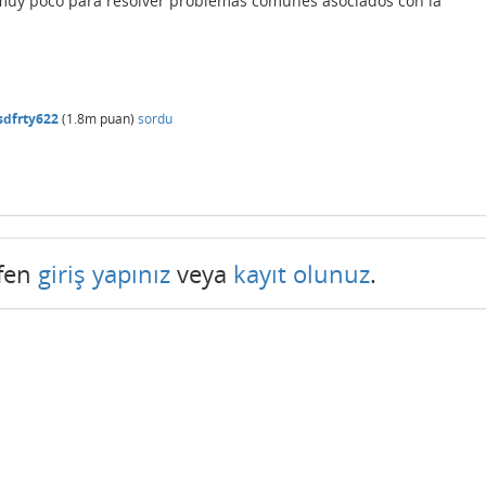
 muy poco para resolver problemas comunes asociados con la
sdfrty622
(
1.8m
puan)
sordu
tfen
giriş yapınız
veya
kayıt olunuz
.