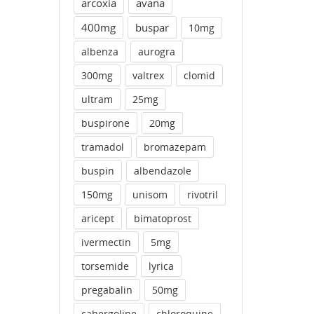
arcoxia
avana
400mg
buspar
10mg
albenza
aurogra
300mg
valtrex
clomid
ultram
25mg
buspirone
20mg
tramadol
bromazepam
buspin
albendazole
150mg
unisom
rivotril
aricept
bimatoprost
ivermectin
5mg
torsemide
lyrica
pregabalin
50mg
cabergoline
chloroquine