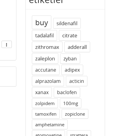
buy
sildenafil
tadalafil
citrate
zithromax
adderall
zaleplon
zyban
accutane
adipex
alprazolam
acticin
xanax
baclofen
zolpidem
100mg
tamoxifen
zopiclone
amphetamine
atomoxetine
strattera