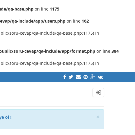
ude/qa-base.php
on line
1175
evap/qa-include/app/users.php
on line
162
ublic/soru-cevap/qa-include/qa-base.php:1175) in
ublic/soru-cevap/qa-include/app/format.php
on line
384
ublic/soru-cevap/qa-include/qa-base.php:1175) in
Close
×
ye ol !