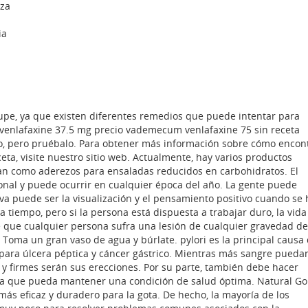
za
ia
upe, ya que existen diferentes remedios que puede intentar para
venlafaxine 37.5 mg precio vademecum venlafaxine 75 sin receta
o, pero pruébalo. Para obtener más información sobre cómo encon
ceta, visite nuestro sitio web. Actualmente, hay varios productos
can como aderezos para ensaladas reducidos en carbohidratos. El
al y puede ocurrir en cualquier época del año. La gente puede
va puede ser la visualización y el pensamiento positivo cuando se
va tiempo, pero si la persona está dispuesta a trabajar duro, la vida
 que cualquier persona sufra una lesión de cualquier gravedad d
. Toma un gran vaso de agua y búrlate. pylori es la principal causa
go para úlcera péptica y cáncer gástrico. Mientras más sangre pueda
y firmes serán sus erecciones. Por su parte, también debe hacer
ara que pueda mantener una condición de salud óptima. Natural Go
ás eficaz y duradero para la gota. De hecho, la mayoría de los