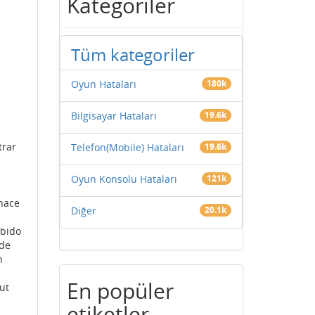
Kategoriler
Tüm kategoriler
Oyun Hataları
180k
Bilgisayar Hataları
19.6k
trar
Telefon(Mobile) Hataları
19.6k
Oyun Konsolu Hataları
121k
 hace
Diğer
20.1k
ebido
 de
n
En popüler
ut
etiketler