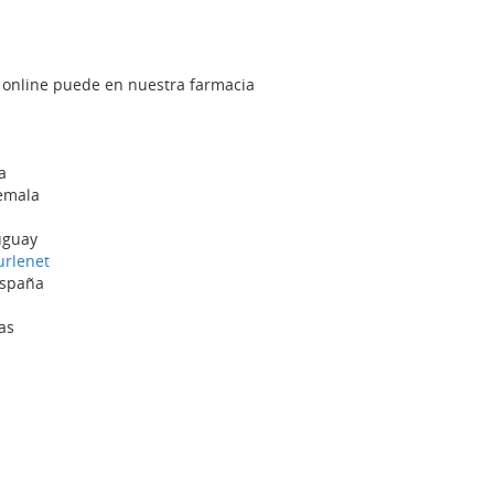
 online puede en nuestra farmacia
a
emala
uguay
urlenet
españa
as