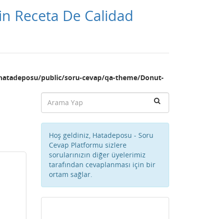
n Receta De Calidad
hatadeposu/public/soru-cevap/qa-theme/Donut-
Hoş geldiniz, Hatadeposu - Soru
Cevap Platformu sizlere
sorularınızın diğer üyelerimiz
tarafından cevaplanması için bir
ortam sağlar.