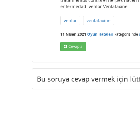
tratamientos contra el herpes hacen
enfermedad. venlor Venlafaxine
venlor
venlafaxine
11 Nisan 2021
Oyun Hataları
kategorisinde
Cevapla
Bu soruya cevap vermek için lü