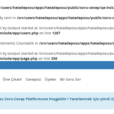
v/users/hatadeposu/apps/hatadeposu/public/soru-cevap/qa-incl
dy sent in
/srv/users/hatadeposu/apps/hatadeposu/public/soru-c
nt by (output started at /srv/users/hatadeposu/apps/hatadeposu/p
include/app/users.php
on line
1267
implements Countable in
/srv/users/hatadeposu/apps/hatadeposu/p
nt by (output started at /srv/users/hatadeposu/apps/hatadeposu/p
include/app/page.php
on line
356
Öne Çıkan!
Cevapsız
Üyeler
Bir Soru Sor
u Soru-Cevap Platformuna Hoşgeldin ! Yararlanmak için şimdi
ü