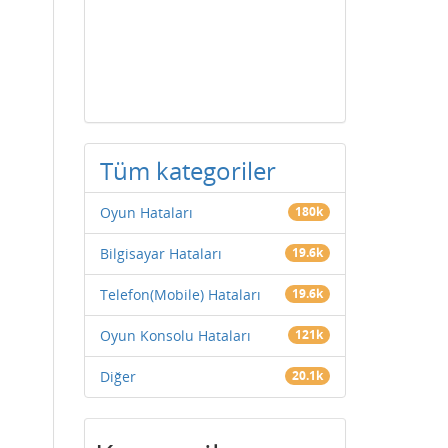
Tüm kategoriler
Oyun Hataları
180k
Bilgisayar Hataları
19.6k
Telefon(Mobile) Hataları
19.6k
Oyun Konsolu Hataları
121k
Diğer
20.1k